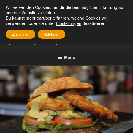
Zum
Wir verwenden Cookies, um dir die bestmögliche Erfahrung auf
Inhalt
unserer Website zu bieten.
springen
Du kannst mehr darüber erfahren, welche Cookies wir
verwenden, oder sie unter
Einstellungen
deaktivieren.
MEPHISTO KÜHLUNGSBORN
Zustimmen
Ablehnen
good DRINKS good FOOD good FRIENDS
Menü